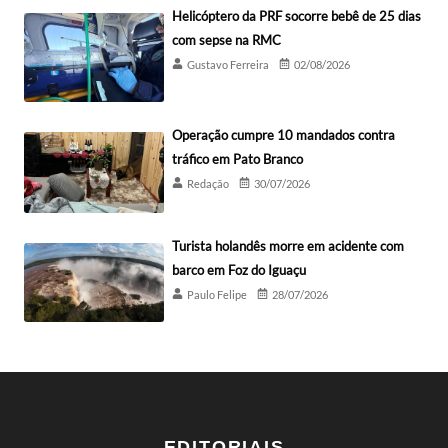
Helicóptero da PRF socorre bebê de 25 dias
com sepse na RMC
Gustavo Ferreira
02/08/2026
Operação cumpre 10 mandados contra
tráfico em Pato Branco
Redação
30/07/2026
Turista holandês morre em acidente com
barco em Foz do Iguaçu
Paulo Felipe
28/07/2026
EDITORIAIS