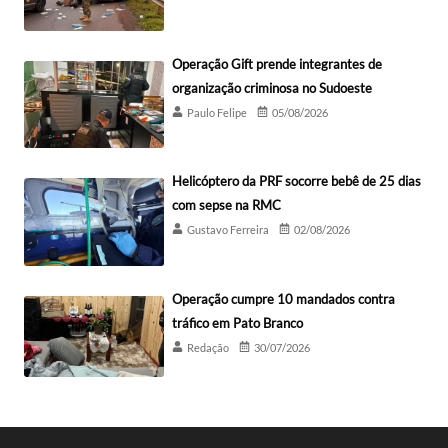
Operação Gift prende integrantes de
organização criminosa no Sudoeste
Paulo Felipe
05/08/2026
Helicóptero da PRF socorre bebê de 25 dias
com sepse na RMC
Gustavo Ferreira
02/08/2026
Operação cumpre 10 mandados contra
tráfico em Pato Branco
Redação
30/07/2026