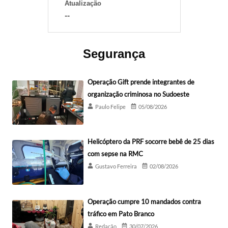
Atualização
--
Segurança
Operação Gift prende integrantes de
organização criminosa no Sudoeste
Paulo Felipe
05/08/2026
Helicóptero da PRF socorre bebê de 25 dias
com sepse na RMC
Gustavo Ferreira
02/08/2026
Operação cumpre 10 mandados contra
tráfico em Pato Branco
Redação
30/07/2026