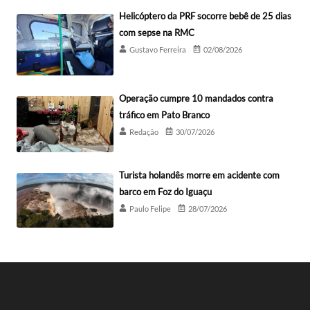
Helicóptero da PRF socorre bebê de 25 dias
com sepse na RMC
Gustavo Ferreira
02/08/2026
Operação cumpre 10 mandados contra
tráfico em Pato Branco
Redação
30/07/2026
Turista holandês morre em acidente com
barco em Foz do Iguaçu
Paulo Felipe
28/07/2026