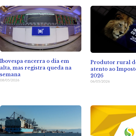
Ibovespa encerra o dia em
Produtor rural d
alta, mas registra queda na
atento ao Impos
semana
2026
08/05/2026
06/05/2026