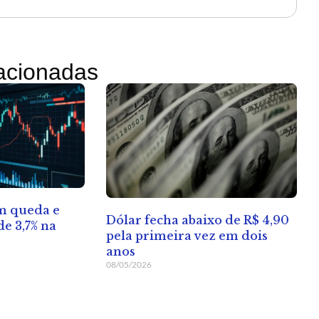
lacionadas
em queda e
Dólar fecha abaixo de R$ 4,90
e 3,7% na
pela primeira vez em dois
anos
08/05/2026