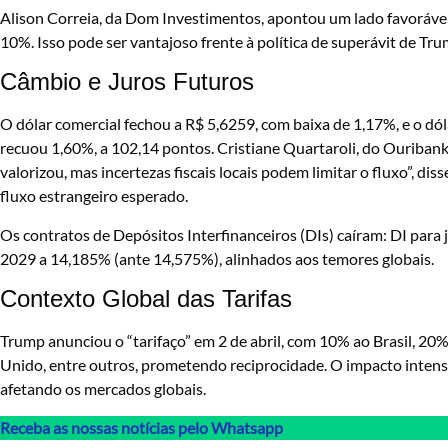
Alison Correia, da Dom Investimentos, apontou um lado favorável.
10%. Isso pode ser vantajoso frente à política de superávit de Trum
Câmbio e Juros Futuros
O dólar comercial fechou a R$ 5,6259, com baixa de 1,17%, e o dól
recuou 1,60%, a 102,14 pontos. Cristiane Quartaroli, do Ouribank,
valorizou, mas incertezas fiscais locais podem limitar o fluxo”, d
fluxo estrangeiro esperado.
Os contratos de Depósitos Interfinanceiros (DIs) caíram: DI para 
2029 a 14,185% (ante 14,575%), alinhados aos temores globais.
Contexto Global das Tarifas
Trump anunciou o “tarifaço” em 2 de abril, com 10% ao Brasil, 20
Unido, entre outros, prometendo reciprocidade. O impacto intens
afetando os mercados globais.
Receba as nossas notícias pelo Whatsapp