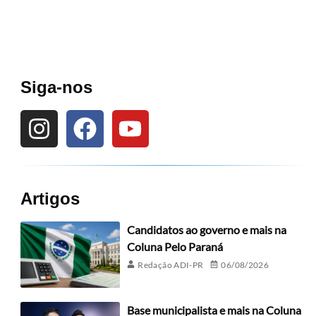
Siga-nos
Artigos
Candidatos ao governo e mais na
Coluna Pelo Paraná
Redação ADI-PR
06/08/2026
Base municipalista e mais na Coluna