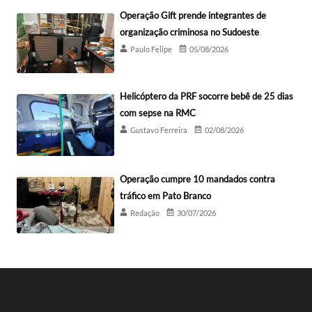
Operação Gift prende integrantes de
organização criminosa no Sudoeste
Paulo Felipe
05/08/2026
Helicóptero da PRF socorre bebê de 25 dias
com sepse na RMC
Gustavo Ferreira
02/08/2026
Operação cumpre 10 mandados contra
tráfico em Pato Branco
Redação
30/07/2026