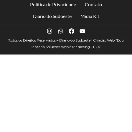
Política de Privacidade
Contato
Diário do Sudoeste
Mídia Kit
Todos os Direitos Reservados – Diario do Sudoeste | Criação Web
“Edu
Santana Soluções Web e Marketing LTDA”