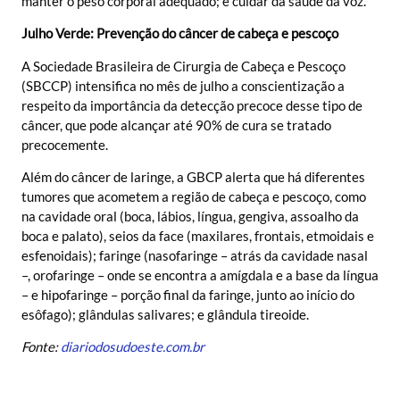
manter o peso corporal adequado; e cuidar da saúde da voz.
Julho Verde: Prevenção do câncer de cabeça e pescoço
A Sociedade Brasileira de Cirurgia de Cabeça e Pescoço
(SBCCP) intensifica no mês de julho a conscientização a
respeito da importância da detecção precoce desse tipo de
câncer, que pode alcançar até 90% de cura se tratado
precocemente.
Além do câncer de laringe, a GBCP alerta que há diferentes
tumores que acometem a região de cabeça e pescoço, como
na cavidade oral (boca, lábios, língua, gengiva, assoalho da
boca e palato), seios da face (maxilares, frontais, etmoidais e
esfenoidais); faringe (nasofaringe – atrás da cavidade nasal
–, orofaringe – onde se encontra a amígdala e a base da língua
– e hipofaringe – porção final da faringe, junto ao início do
esôfago); glândulas salivares; e glândula tireoide.
Fonte:
diariodosudoeste.com.br