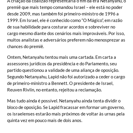
A criação da coalizão representaria o fim da era Netanyahu, o
premiê que mais tempo comandou Israel – ele está no poder
desde 2009, mas também foi primeiro-ministro de 1996 a
1999. Em Israel, ele é conhecido como “O Mágico”, em razão
de sua habilidade para costurar acordos e sobreviver no
cargo mesmo diante dos cenários mais improváveis. Por isso,
muitos analistas e adversários preferem não menosprezar as
chances do premiê.
Ontem, Netanyahu tentou mais uma cartada. Em carta a
assessores jurídicos da presidência e do Parlamento, seu
partido questionou a validade de uma aliança de oposição.
Segundo Netanyahu, Lapid não foi autorizado a ceder o cargo
de primeiro-ministro a Bennett. O presidente de Israel,
Reuven Rivlin, no entanto, rejeitou a reclamação.
Mas tudo ainda é possível. Netanyahu ainda tenta dividir o
bloco de oposição. Se Lapid fracassar em formar um governo,
os israelenses estarão mais próximos de voltar às urnas pela
quinta vez em pouco mais de dois anos.