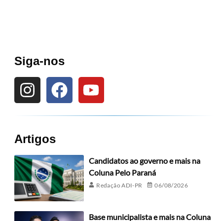
Siga-nos
Artigos
Candidatos ao governo e mais na
Coluna Pelo Paraná
Redação ADI-PR
06/08/2026
Base municipalista e mais na Coluna