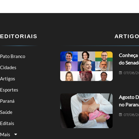
EDITORIAIS
ARTIG
Conheça o
Pato Branco
do Senad
Cidades
07/08/2
Artigos
Esportes
Agosto D
Paraná
no Paran
Saúde
07/08/2
Editais
Mais