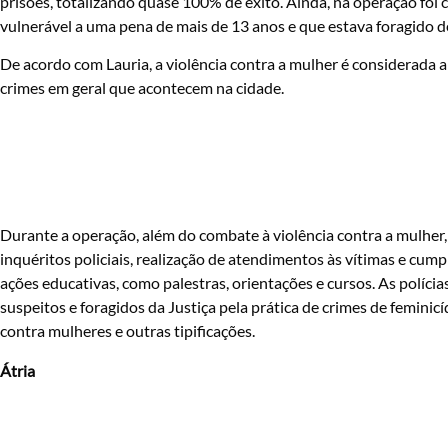
prisões, totalizando quase 100% de êxito. Ainda, na operação f
vulnerável a uma pena de mais de 13 anos e que estava foragido d
De acordo com Lauria, a violência contra a mulher é considerada
crimes em geral que acontecem na cidade.
Durante a operação, além do combate à violência contra a mulher,
inquéritos policiais, realização de atendimentos às vítimas e c
ações educativas, como palestras, orientações e cursos. As polícia
suspeitos e foragidos da Justiça pela prática de crimes de feminicídi
contra mulheres e outras tipificações.
Átria