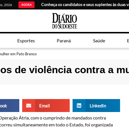
sto, 2026
AGORA
Esportes
Paraná
Saúde
E
mulher em Pato Branco
s de violência contra a m
ook
Email
LinkedIn
 a Operação Átria, com o cumprindo de mandados contra
ocorreu simultaneamente em todo o Estado, foi organizada