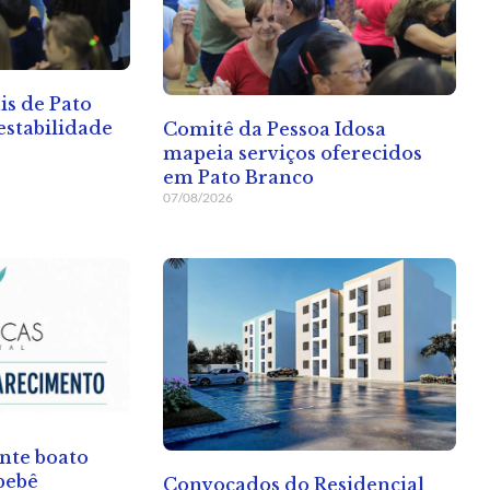
is de Pato
stabilidade
Comitê da Pessoa Idosa
mapeia serviços oferecidos
em Pato Branco
07/08/2026
nte boato
bebê
Convocados do Residencial