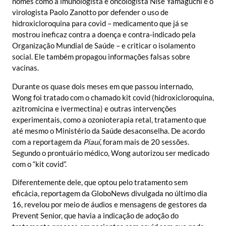
nomes como a imunologista e oncologista Nise Yamaguchi e o
virologista Paolo Zanotto por defender o uso de
hidroxicloroquina para covid – medicamento que já se
mostrou ineficaz contra a doença e contra-indicado pela
Organização Mundial de Saúde – e criticar o isolamento
social. Ele também propagou informações falsas sobre
vacinas.
Durante os quase dois meses em que passou internado,
Wong foi tratado com o chamado kit covid (hidroxicloroquina,
azitromicina e ivermectina) e outras intervenções
experimentais, como a ozonioterapia retal, tratamento que
até mesmo o Ministério da Saúde desaconselha. De acordo
com a reportagem da
Piauí
, foram mais de 20 sessões.
Segundo o prontuário médico, Wong autorizou ser medicado
com o “kit covid”.
Diferentemente dele, que optou pelo tratamento sem
eficácia, reportagem da GloboNews divulgada no último dia
16, revelou por meio de áudios e mensagens de gestores da
Prevent Senior, que havia a indicação de adoção do