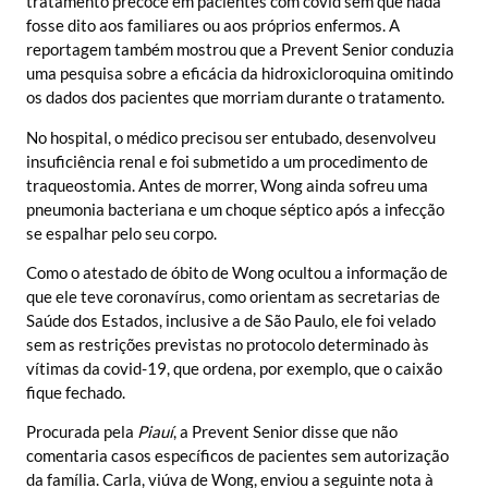
tratamento precoce em pacientes com covid sem que nada
fosse dito aos familiares ou aos próprios enfermos. A
reportagem também mostrou que a Prevent Senior conduzia
uma pesquisa sobre a eficácia da hidroxicloroquina omitindo
os dados dos pacientes que morriam durante o tratamento.
No hospital, o médico precisou ser entubado, desenvolveu
insuficiência renal e foi submetido a um procedimento de
traqueostomia. Antes de morrer, Wong ainda sofreu uma
pneumonia bacteriana e um choque séptico após a infecção
se espalhar pelo seu corpo.
Como o atestado de óbito de Wong ocultou a informação de
que ele teve coronavírus, como orientam as secretarias de
Saúde dos Estados, inclusive a de São Paulo, ele foi velado
sem as restrições previstas no protocolo determinado às
vítimas da covid-19, que ordena, por exemplo, que o caixão
fique fechado.
Procurada pela
Piauí
, a Prevent Senior disse que não
comentaria casos específicos de pacientes sem autorização
da família. Carla, viúva de Wong, enviou a seguinte nota à