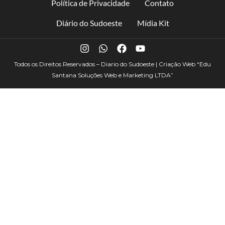
Política de Privacidade
Contato
Diário do Sudoeste
Mídia Kit
Todos os Direitos Reservados – Diario do Sudoeste | Criação Web
“Edu
Santana Soluções Web e Marketing LTDA”