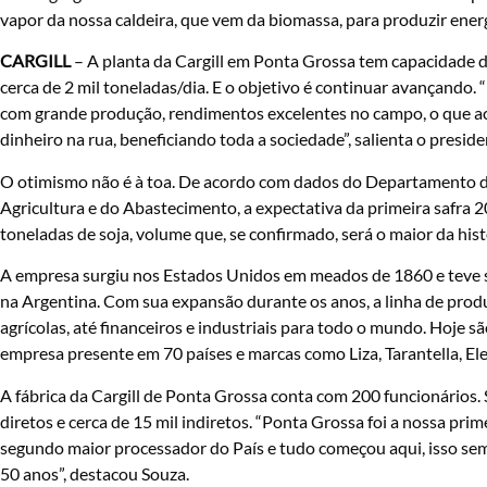
vapor da nossa caldeira, que vem da biomassa, para produzir energi
CARGILL
– A planta da Cargill em Ponta Grossa tem capacidade 
cerca de 2 mil toneladas/dia. E o objetivo é continuar avançando
com grande produção, rendimentos excelentes no campo, o que ac
dinheiro na rua, beneficiando toda a sociedade”, salienta o presiden
O otimismo não é à toa. De acordo com dados do Departamento de
Agricultura e do Abastecimento, a expectativa da primeira safra
toneladas de soja, volume que, se confirmado, será o maior da his
A empresa surgiu nos Estados Unidos em meados de 1860 e teve s
na Argentina. Com sua expansão durante os anos, a linha de produt
agrícolas, até financeiros e industriais para todo o mundo. Hoje 
empresa presente em 70 países e marcas como Liza, Tarantella, El
A fábrica da Cargill de Ponta Grossa conta com 200 funcionários.
diretos e cerca de 15 mil indiretos. “Ponta Grossa foi a nossa pri
segundo maior processador do País e tudo começou aqui, isso se
50 anos”, destacou Souza.