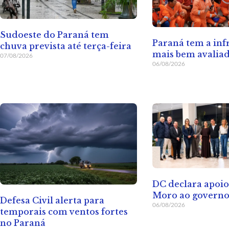
Sudoeste do Paraná tem
Paraná tem a inf
chuva prevista até terça-feira
mais bem avaliad
07/08/2026
06/08/2026
DC declara apoio
Moro ao governo
Defesa Civil alerta para
06/08/2026
temporais com ventos fortes
no Paraná