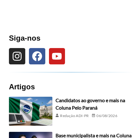
Siga-nos
Artigos
Candidatos ao governo e mais na
Coluna Pelo Paraná
Redação ADI-PR
06/08/2026
Base municipalista e mais na Coluna