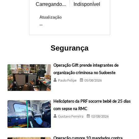
Carregando...
Indisponível
Atualização
--
Segurança
Operação Gift prende integrantes de
organização criminosa no Sudoeste
Paulo Felipe
05/08/2026
Helicóptero da PRF socorre bebê de 25 dias
com sepse na RMC
Gustavo Ferreira
02/08/2026
Operação cumpre 10 mandados contra