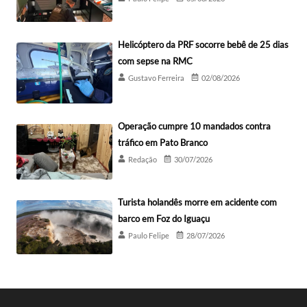
Helicóptero da PRF socorre bebê de 25 dias
com sepse na RMC
Gustavo Ferreira
02/08/2026
Operação cumpre 10 mandados contra
tráfico em Pato Branco
Redação
30/07/2026
Turista holandês morre em acidente com
barco em Foz do Iguaçu
Paulo Felipe
28/07/2026