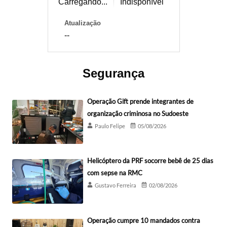
Carregando...
Indisponível
Atualização
--
Segurança
Operação Gift prende integrantes de
organização criminosa no Sudoeste
Paulo Felipe
05/08/2026
Helicóptero da PRF socorre bebê de 25 dias
com sepse na RMC
Gustavo Ferreira
02/08/2026
Operação cumpre 10 mandados contra