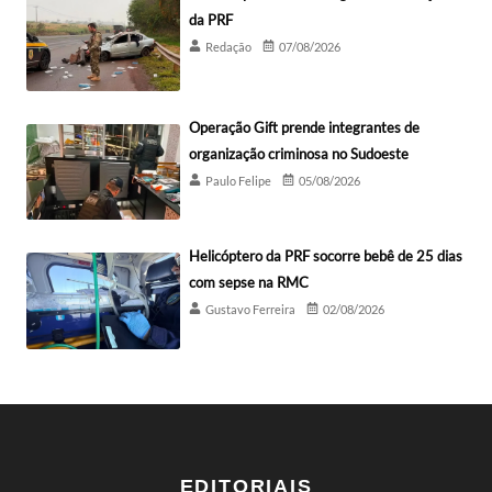
da PRF
Redação
07/08/2026
Operação Gift prende integrantes de
organização criminosa no Sudoeste
Paulo Felipe
05/08/2026
Helicóptero da PRF socorre bebê de 25 dias
com sepse na RMC
Gustavo Ferreira
02/08/2026
EDITORIAIS