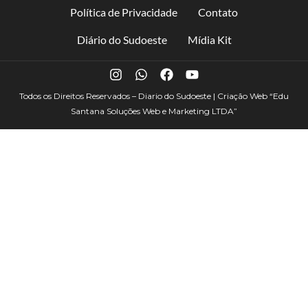
Política de Privacidade
Contato
Diário do Sudoeste
Mídia Kit
Todos os Direitos Reservados – Diario do Sudoeste | Criação Web
“Edu
Santana Soluções Web e Marketing LTDA”