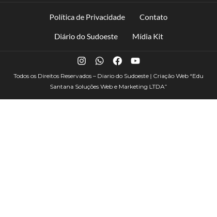
Política de Privacidade
Contato
Diário do Sudoeste
Mídia Kit
Todos os Direitos Reservados – Diario do Sudoeste | Criação Web
“Edu
Santana Soluções Web e Marketing LTDA”