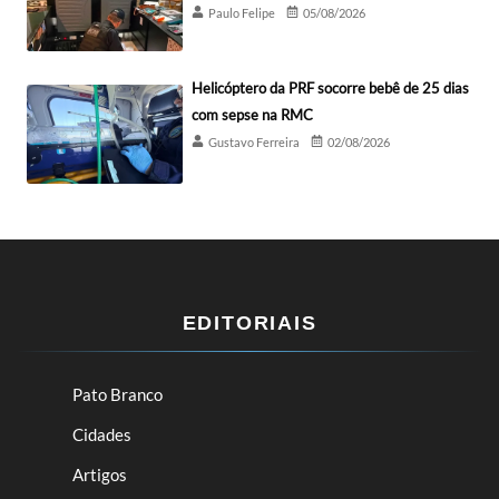
Paulo Felipe
05/08/2026
Helicóptero da PRF socorre bebê de 25 dias
com sepse na RMC
Gustavo Ferreira
02/08/2026
EDITORIAIS
Pato Branco
Cidades
Artigos