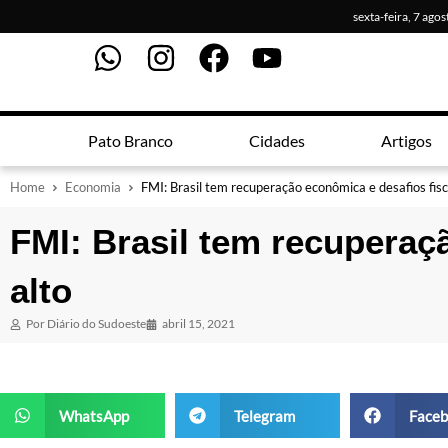
sexta-feira, 7 ago
Pato Branco
Cidades
Artigos
Home
Economia
FMI: Brasil tem recuperação econômica e desafios fisc
FMI: Brasil tem recuperaç
alto
Por
Diário do Sudoeste
abril 15, 2021
WhatsApp
Telegram
Faceb