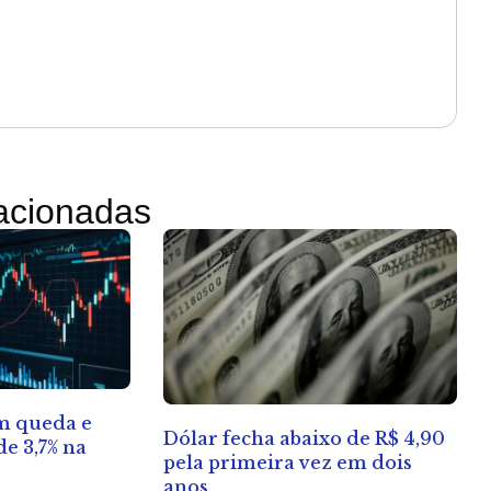
lacionadas
em queda e
Dólar fecha abaixo de R$ 4,90
e 3,7% na
pela primeira vez em dois
anos