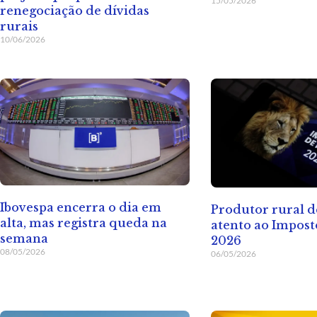
15/05/2026
renegociação de dívidas
rurais
10/06/2026
Ibovespa encerra o dia em
Produtor rural d
alta, mas registra queda na
atento ao Impos
semana
2026
08/05/2026
06/05/2026