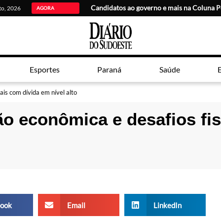
Candidatos ao governo e mais na Coluna P
sto, 2026
AGORA
Esportes
Paraná
Saúde
E
ais com dívida em nível alto
ão econômica e desafios fis
ook
Email
LinkedIn