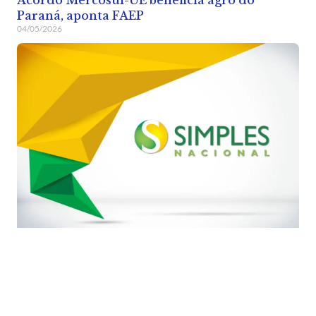
Acordo Mercosul-UE beneficia agro do
Paraná, aponta FAEP
04/05/2026