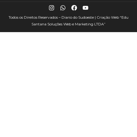
Todos os Direitos Reservados – Diario do Sudoeste | Criação Web
“Edu
Santana Soluções Web e Marketing LTDA”