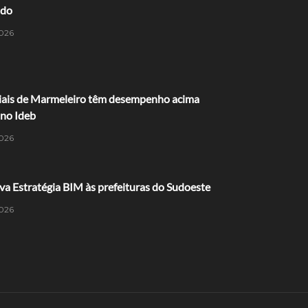
ido
026
ciais de Marmeleiro têm desempenho acima
 no Ideb
026
va Estratégia BIM às prefeituras do Sudoeste
026