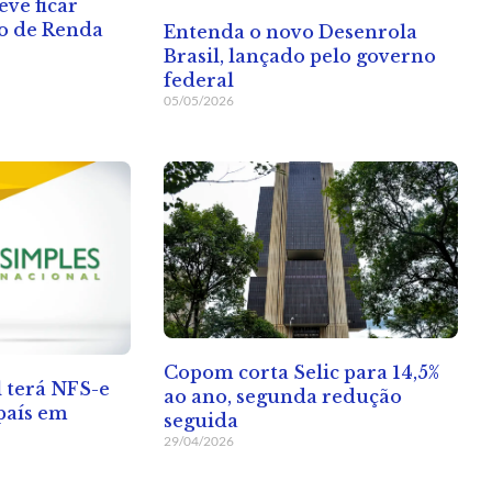
eve ficar
to de Renda
Entenda o novo Desenrola
Brasil, lançado pelo governo
federal
05/05/2026
Copom corta Selic para 14,5%
 terá NFS-e
ao ano, segunda redução
país em
seguida
29/04/2026