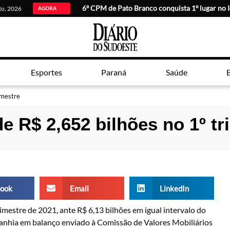
6º CPM de Pato Branco conquista 1º lugar no 
sto, 2026
AGORA
Esportes
Paraná
Saúde
E
imestre
de R$ 2,652 bilhões no 1º tr
ook
Email
LinkedIn
rimestre de 2021, ante R$ 6,13 bilhões em igual intervalo do
anhia em balanço enviado à Comissão de Valores Mobiliários