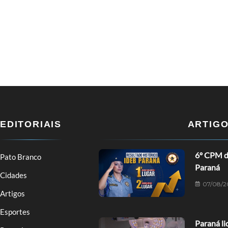
EDITORIAIS
ARTIG
6º CPM de
Pato Branco
Paraná
Cidades
07/08/2
Artigos
Esportes
Paraná li