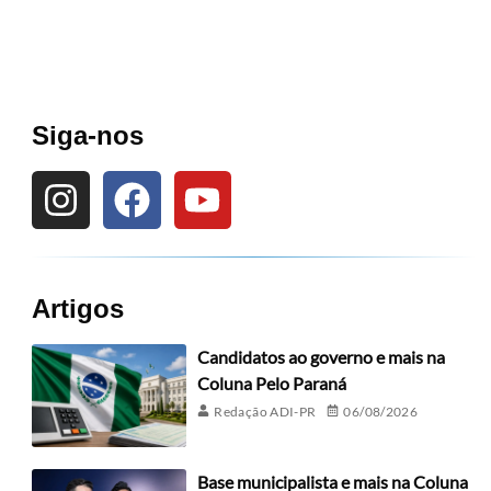
Siga-nos
Artigos
Candidatos ao governo e mais na
Coluna Pelo Paraná
Redação ADI-PR
06/08/2026
Base municipalista e mais na Coluna