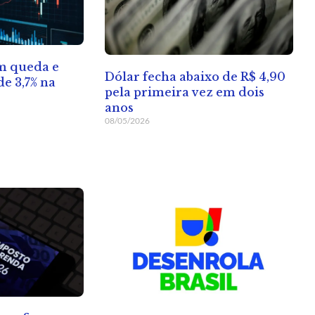
em queda e
Dólar fecha abaixo de R$ 4,90
e 3,7% na
pela primeira vez em dois
anos
08/05/2026