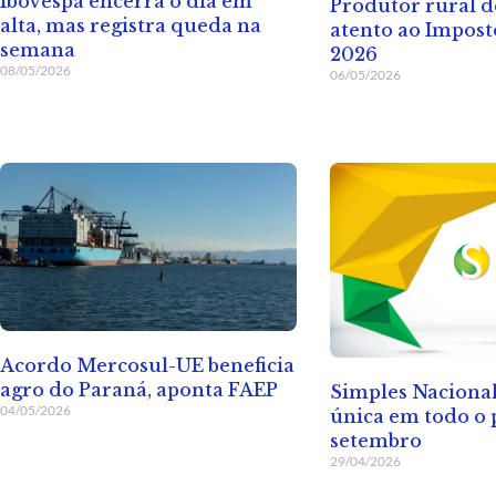
Ibovespa encerra o dia em
Produtor rural d
alta, mas registra queda na
atento ao Impos
semana
2026
08/05/2026
06/05/2026
Acordo Mercosul-UE beneficia
agro do Paraná, aponta FAEP
Simples Nacional
04/05/2026
única em todo o 
setembro
29/04/2026