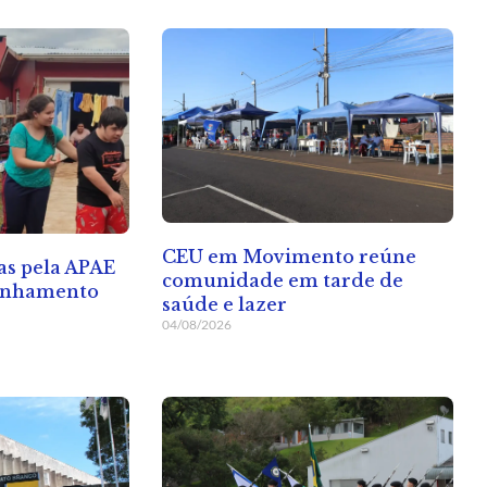
CEU em Movimento reúne
as pela APAE
comunidade em tarde de
anhamento
saúde e lazer
04/08/2026