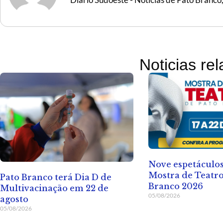
Noticias re
Nove espetáculos
Mostra de Teatro
Pato Branco terá Dia D de
Branco 2026
Multivacinação em 22 de
05/08/2026
agosto
05/08/2026