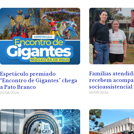
Famílias atendid
Espetáculo premiado
recebem acomp
“Encontro de Gigantes” chega
socioassistencial
a Pato Branco
04/08/2026
05/08/2026