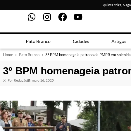
quinta-feira, 6 ag
Pato Branco
Cidades
Artigos
Home
Pato Branco
3º BPM homenageia patrono da PMPR em solenida
3º BPM homenageia patro
Por
Redação
maio 16, 2025